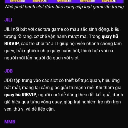
Nhà phát hành slot đảm bảo cung cấp loạt game ấn tượng
JILI
JILI nổi bật với các tựa game có màu sắc sinh động, biểu
tượng rõ ràng, cơ chế vận hành mượt mà. Trong
quay hũ
RIKVIP
, các trò chơi từ JILI giúp hội viên nhanh chóng làm
quen, trải nghiệm nhịp quay cuốn hút, thích hợp với cả
người mới lẫn người đã quen với slot.
JDB
JDB tập trung vào các slot có thiết kế trực quan, hiệu ứng
bắt mắt, mang lại cảm giác giải trí mạnh mẽ. Khi tham gia
quay hũ RIKVIP
, người chơi dễ dàng theo dõi kết quả, đánh
giá hiệu quả từng vòng quay, giúp trải nghiệm trở nên trọn
vẹn, thú vị và dễ tiếp cận.
MMB