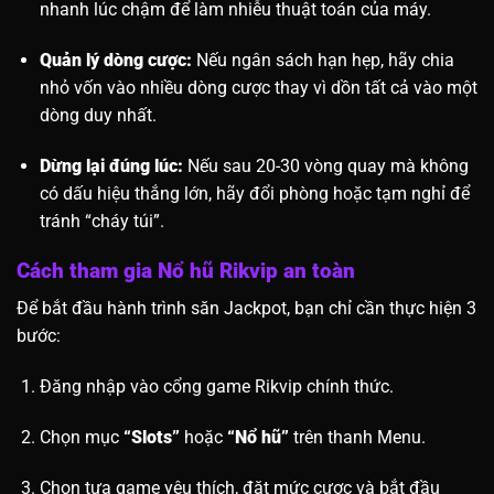
nhanh lúc chậm để làm nhiễu thuật toán của máy.
Quản lý dòng cược:
Nếu ngân sách hạn hẹp, hãy chia
nhỏ vốn vào nhiều dòng cược thay vì dồn tất cả vào một
dòng duy nhất.
Dừng lại đúng lúc:
Nếu sau 20-30 vòng quay mà không
có dấu hiệu thắng lớn, hãy đổi phòng hoặc tạm nghỉ để
tránh “cháy túi”.
Cách tham gia Nổ hũ Rikvip an toàn
Để bắt đầu hành trình săn Jackpot, bạn chỉ cần thực hiện 3
bước:
Đăng nhập vào cổng game Rikvip chính thức.
Chọn mục
“Slots”
hoặc
“Nổ hũ”
trên thanh Menu.
Chọn tựa game yêu thích, đặt mức cược và bắt đầu