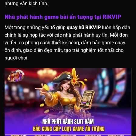
nhưng vẫn kịch tính.
Nhà phát hành game bài ấn tượng tại RIKVIP
Một trong những yếu tố giúp
quay hũ RIKVIP
luôn hấp dẫn
chính là sự hợp tác với các nhà phát hành uy tín. Mỗi đơn
vị đều có phong cách thiết kế riêng, đảm bảo game chạy
ổn định, giao diện đẹp mắt, tạo trải nghiệm tốt nhất cho
người chơi.