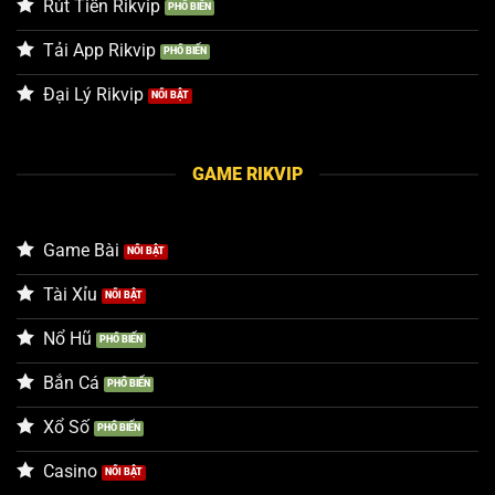
Rút Tiền Rikvip
Tải App Rikvip
Đại Lý Rikvip
GAME RIKVIP
Game Bài
Tài Xỉu
Nổ Hũ
Bắn Cá
Xổ Số
Casino