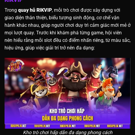
Trong
quay hũ RIKVIP
, mỗi trò chơi được xây dựng với
giao diện thân thiện, biểu tượng sinh động, cơ chế vận
hành khác nhau, giúp người chơi duy trì cảm giác mới mẻ ở
mọi lượt quay. Trước khi khám phá từng game, hội viên
nên hiểu rằng mỗi slot đều có điểm nhấn riêng, từ màu sắc,
hiệu ứng, giúp việc giải trí trở nên đa dạng:
Kho trò chơi hấp dẫn đa dạng phong cách