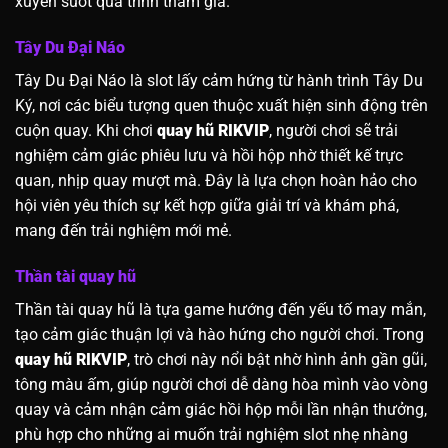
xuyên suốt quá trình tham gia.
Tây Du Đại Náo
Tây Du Đại Náo là slot lấy cảm hứng từ hành trình Tây Du
Ký, nơi các biểu tượng quen thuộc xuất hiện sinh động trên
cuộn quay. Khi chơi
quay hũ RIKVIP
, người chơi sẽ trải
nghiệm cảm giác phiêu lưu và hồi hộp nhờ thiết kế trực
quan, nhịp quay mượt mà. Đây là lựa chọn hoàn hảo cho
hội viên yêu thích sự kết hợp giữa giải trí và khám phá,
mang đến trải nghiệm mới mẻ.
Thần tài quay hũ
Thần tài quay hũ là tựa game hướng đến yếu tố may mắn,
tạo cảm giác thuận lợi và hào hứng cho người chơi. Trong
quay hũ RIKVIP
, trò chơi này nổi bật nhờ hình ảnh gần gũi,
tông màu ấm, giúp người chơi dễ dàng hòa mình vào vòng
quay và cảm nhận cảm giác hồi hộp mỗi lần nhận thưởng,
phù hợp cho những ai muốn trải nghiệm slot nhẹ nhàng