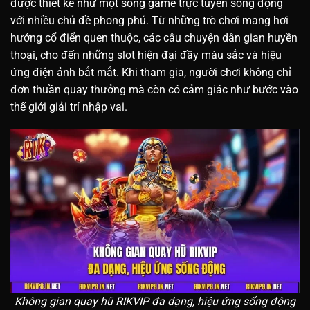
được thiết kế như một sòng game trực tuyến sống động
với nhiều chủ đề phong phú. Từ những trò chơi mang hơi
hướng cổ điển quen thuộc, các câu chuyện dân gian huyền
thoại, cho đến những slot hiện đại đầy màu sắc và hiệu
ứng điện ảnh bắt mắt. Khi tham gia, người chơi không chỉ
đơn thuần quay thưởng mà còn có cảm giác như bước vào
thế giới giải trí nhập vai.
Không gian quay hũ RIKVIP đa dạng, hiệu ứng sống động