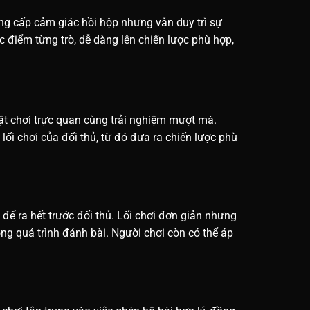
ung cấp cảm giác hồi hộp nhưng vẫn duy trì sự
 điểm từng trò, dễ dàng lên chiến lược phù hợp,
ật chơi trực quan cùng trải nghiệm mượt mà.
lối chơi của đối thủ, từ đó đưa ra chiến lược phù
ý để ra hết trước đối thủ. Lối chơi đơn giản nhưng
ong quá trình đánh bài. Người chơi còn có thể áp