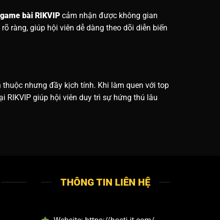
game bài RIKVIP
cảm nhận được không gian
rõ ràng, giúp hội viên dễ dàng theo dõi diễn biến
 thuộc nhưng đầy kịch tính. Khi làm quen với top
 RIKVIP giúp hội viên duy trì sự hứng thú lâu
THÔNG TIN LIÊN HỆ