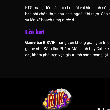
KTG mang đến các trò chơi bài với hình ảnh sống 
bàn bài chân thực như chơi ngoài đời thực. Các bà
và lên kế hoạch từng nước đi.
Lời kết
Game bài RIKVIP
mang đến không gian giải trí đ
game như Sâm lốc, Phỏm, Mậu binh hay Catte, kết
dài, khám phá trọn vẹn giá trị mà sảnh mang lại.
Đăn