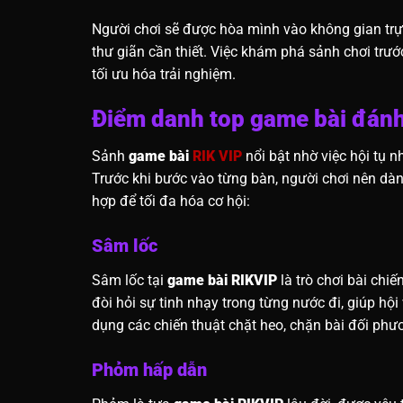
Người chơi sẽ được hòa mình vào không gian trực 
thư giãn cần thiết. Việc khám phá sảnh chơi trư
tối ưu hóa trải nghiệm.
Điểm danh top game bài đánh 
Sảnh
game bài
RIK VIP
nổi bật nhờ việc hội tụ 
Trước khi bước vào từng bàn, người chơi nên dành
hợp để tối đa hóa cơ hội:
Sâm lốc
Sâm lốc tại
game bài RIKVIP
là trò chơi bài chiế
đòi hỏi sự tinh nhạy trong từng nước đi, giúp hộ
dụng các chiến thuật chặt heo, chặn bài đối phư
Phỏm hấp dẫn