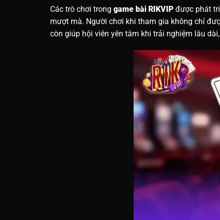
Các trò chơi trong
game bài RIKVIP
được phát tr
mượt mà. Người chơi khi tham gia không chỉ đượ
còn giúp hội viên yên tâm khi trải nghiệm lâu dài