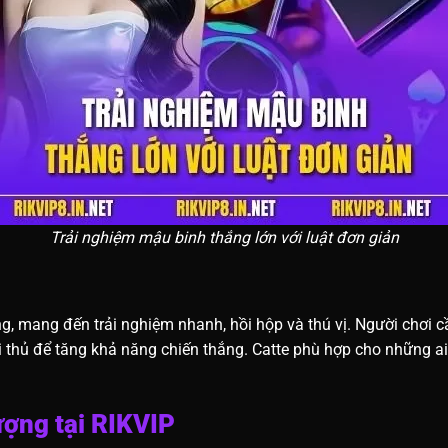
Trải nghiệm mậu binh thắng lớn với luật đơn giản
ng, mang đến trải nghiệm nhanh, hồi hộp và thú vị. Người chơi c
i thủ để tăng khả năng chiến thắng. Catte phù hợp cho những ai 
ượng tại RIKVIP