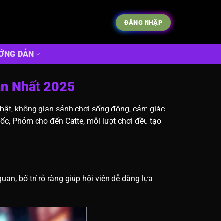
ĐĂNG NHẬP
ỚNG DẪN
ẫn Nhất 2025
i bật, không gian sảnh chơi sống động, cảm giác
 lốc, Phỏm cho đến Catte, mỗi lượt chơi đều tạo
uan, bố trí rõ ràng giúp hội viên dễ dàng lựa