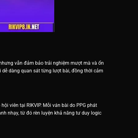
uộc nhưng vẫn đảm bảo trải nghiệm mượt mà và ổn
 dễ dàng quan sát từng lượt bài, đồng thời cảm
o hội viên tại RIKVIP. Mỗi ván bài do PPG phát
anh nhạy, từ đó rèn luyện khả năng tư duy logic