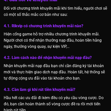
Đối với chương trình khuyến mãi khi tìm hiểu, người chơi sẽ
có một số thắc mắc cơ bản như sau:
4.1. Rikvip có chương trình khuyến mãi nào?
Hiện cổng game hỗ trợ nhiều chương trình khuyến mãi.
Người chơi có thể nhận thưởng nạp đầu, hoàn tiền hằng
ngày, thưởng vòng quay, sự kiện VIP,…
4.2. Làm cách nào để nhận khuyến mãi nạp đầu?
Nhận khuyến mãi nạp đầu bạn chỉ cần đăng ký tài khoản
mới và thực hiện giao dịch nạp đầu. Hoàn tất, hệ thống sẽ
tự động cộng ưu đãi vào tài khoản cho bạn.
4.3. Cần làm gì khi rút tiền khuyến mãi?
Hầu hết các ưu đãi đi kèm đều có yêu cầu vòng cược. Do
đó, bạn cần hoàn thành số vòng cược đề ra rồi mới tiến
hành rút tiền.