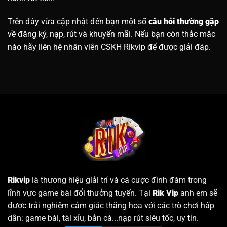
Trên đây vừa cập nhật đến bạn một số
câu hỏi thường gặp
về đăng ký, nạp, rút và khuyến mãi. Nếu bạn còn thắc mắc
nào hãy liên hệ nhân viên CSKH Rikvip để được giải đáp.
Rikvip
là thương hiệu giải trí và cá cược đình đám trong
lĩnh vực game bài đổi thưởng tuyến. Tại
Rik Vip
anh em sẽ
được trải nghiệm cảm giác thăng hoa với các trò chơi hấp
dẫn: game bài, tài xỉu, bắn cá...nạp rút siêu tốc, uy tín.