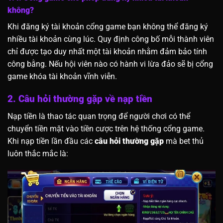
không?
Khi đăng ký tài khoản cổng game bạn không thể đăng ký
nhiều tài khoản cùng lúc. Quy định công bố mỗi thành viên
chỉ được tạo duy nhất một tài khoản nhằm đảm bảo tính
công bằng. Nếu hội viên nào có hành vi lừa đảo sẽ bị cổng
game khóa tài khoản vĩnh viễn.
2. Câu hỏi thường gặp về nạp tiền
Nạp tiền là thao tác quan trọng để người chơi có thể
chuyển tiền mặt vào tiền cược trên hệ thống cổng game.
Khi nạp tiền lần đầu các
câu hỏi thường gặp
mà bet thủ
luôn thắc mắc là: