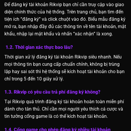
Để đăng ký tài khoản Rikvip bạn chỉ cần truy cập vào giao
diện chính thức của hệ thống. Trên trang chủ, bạn tìm đến
tiện ích “đăng ký” và click chuột vào đó. Biểu mẫu đăng ký
mở ra, bạn nhập đầy đủ các thông tin về tên tài khoản, mật
khẩu, nhập lại mật khẩu và nhấn “xác nhận” là xong.
1.2. Thời gian xác thực bao lâu?
Thời gian xử lý đăng ký tài khoản Rikvip siêu nhanh. Nếu
mọi thông tin bạn cung cấp chuẩn chỉnh, không bị trùng
lặp hay sai sót thì hệ thống sẽ kích hoạt tài khoản cho bạn
chỉ trong 5 đến 10 giây xử lý.
1.3. Rikvip có yêu cầu trả phí đăng ký không?
Tại Rikvip quá trình đăng ký tài khoản hoàn toàn miễn phí
dành cho tân thủ. Chỉ cần mọi người yêu thích cá cược và
tin tưởng cổng game là có thể kích hoạt tài khoản.
1.4. Cổng game cho phép đăng ký nhiều tài khoản