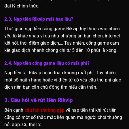
đại lý chính thức.
2.3. Nạp tiền Rikvip mất bao lâu?
Thời gian nạp tiền cổng game Rikvip tùy thuộc vào nhiều
yếu tố khác nhau ví dụ như phương án bạn chọn, internet
kết nối, thời điểm giao dịch,… Tuy nhiên, cổng game cam
kết giao dịch nhanh chóng chỉ từ 5 đến 10 phút là xong.
2.4. Nạp tiền cổng game liệu có mất phí?
Nạp tiền tại Rikvip hoàn toàn không mất phí. Tuy nhiên,
một số ngân hàng hoặc ví điện tử có yêu cầu thu phí giao
dịch nên bạn cần chủ động tìm hiểu cẩn thận.
3. Câu hỏi về rút tiền Rikvip
Bên cạnh
câu hỏi thường gặp
về nạp tiền thì khi rút tiền
cũng có một số thắc mắc liên quan mà người chơi thưởng
hỏi đáp. Cụ thể là: