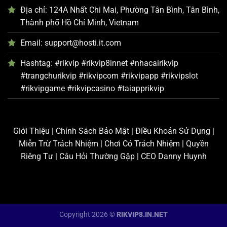
Địa chỉ: 124A Nhất Chi Mai, Phường Tân Bình, Tân Bình,
Thành phố Hồ Chí Minh, Vietnam
Email:
support@hosti.it.com
Hashtag: #rikvip #rikvip8innet #nhacairikvip
#trangchurikvip #rikvipcom #rikvipapp #rikvipslot
#rikvipgame #rikvipcasino #taiapprikvip
Giới Thiệu
|
Chính Sách Bảo Mật
|
Điều Khoản Sử Dụng
|
Miễn Trừ Trách Nhiệm
|
Chơi Có Trách Nhiệm
|
Quyền
Riêng Tư
|
Câu Hỏi Thường Gặp
|
CEO Danny Huynh
Copyright 2026 ©
RIKVIP8.IN.NET