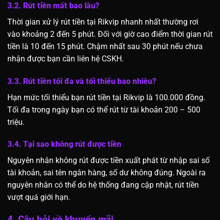
3.2. Rút tiền mất bao lâu?
Thời gian xử lý rút tiền tại Rikvip nhanh nhất thường rơi
vào khoảng 2 đến 5 phút. Đối với giờ cao điểm thời gian rút
tiền là 10 đến 15 phút. Chậm nhất sau 30 phút nếu chưa
nhận được bạn cần liên hệ CSKH.
3.3. Rút tiền tối đa và tối thiểu bao nhiêu?
Hạn mức tối thiểu bạn rút tiền tại Rikvip là 100.000 đồng.
Tối đa trong ngày bạn có thể rút từ tài khoản 200 – 500
triệu.
3.4. Tại sao không rút được tiền
Nguyên nhân không rút được tiền xuất phát từ nhập sai số
tài khoản, sai tên ngân hàng, số dư không đúng. Ngoài ra
nguyên nhân có thể do hệ thống đang cập nhật, rút tiền
vượt quá giới hạn.
4. Câu hỏi về khuyến mãi