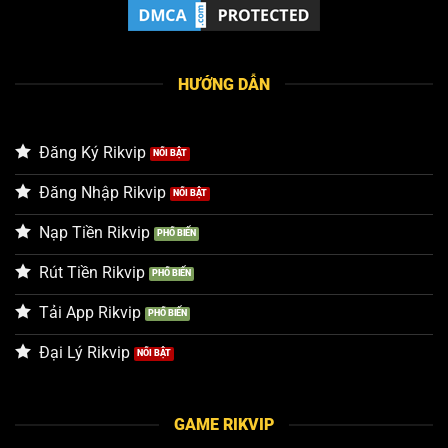
HƯỚNG DẪN
Đăng Ký Rikvip
Đăng Nhập Rikvip
Nạp Tiền Rikvip
Rút Tiền Rikvip
Tải App Rikvip
Đại Lý Rikvip
GAME RIKVIP