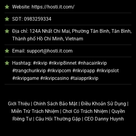
Website:
https://hosti.it.com/
SDT: 0983259334
Địa chỉ: 124A Nhất Chi Mai, Phường Tân Bình, Tân Bình,
Thành phố Hồ Chí Minh, Vietnam
Email:
support@hosti.it.com
Hashtag: #rikvip #rikvip8innet #nhacairikvip
#trangchurikvip #rikvipcom #rikvipapp #rikvipslot
#rikvipgame #rikvipcasino #taiapprikvip
Giới Thiệu
|
Chính Sách Bảo Mật
|
Điều Khoản Sử Dụng
|
Miễn Trừ Trách Nhiệm
|
Chơi Có Trách Nhiệm
|
Quyền
Riêng Tư
|
Câu Hỏi Thường Gặp
|
CEO Danny Huynh