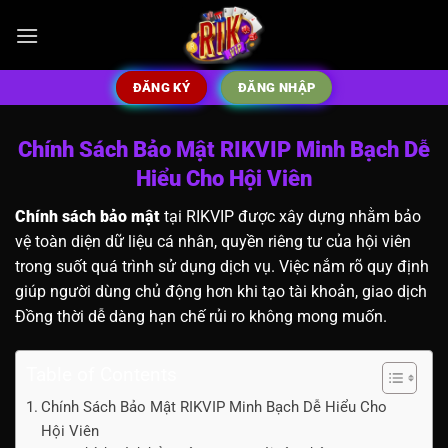
Bỏ
qua
nội
dung
ĐĂNG KÝ
ĐĂNG NHẬP
Chính Sách Bảo Mật RIKVIP Minh Bạch Dễ
Hiểu Cho Hội Viên
Chính sách bảo mật
tại RIKVIP được xây dựng nhằm bảo
vệ toàn diện dữ liệu cá nhân, quyền riêng tư của hội viên
trong suốt quá trình sử dụng dịch vụ. Việc nắm rõ quy định
giúp người dùng chủ động hơn khi tạo tài khoản, giao dịch
Đồng thời dễ dàng hạn chế rủi ro không mong muốn.
Table of Contents
Chính Sách Bảo Mật RIKVIP Minh Bạch Dễ Hiểu Cho
Hội Viên