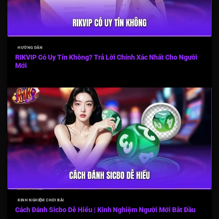
HƯỚNG DẪN
RIKVIP Có Uy Tín Không? Trả Lời Chính Xác Nhất Cho Người
Mới
KINH NGHIỆM CHƠI BÀI
Cách Đánh Sicbo Dễ Hiểu | Kinh Nghiệm Người Mới Bắt Đầu