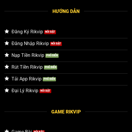
HƯỚNG DẪN
Đăng Ký Rikvip
Đăng Nhập Rikvip
Nạp Tiền Rikvip
Rút Tiền Rikvip
Tải App Rikvip
Đại Lý Rikvip
GAME RIKVIP
Game Bài